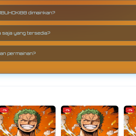
diakan semua jenis metode pembayaran hingga tersedia 
tongan.
MBUHOKI88 dimainkan?
bagi member lama apa lagi member yang baru join akan m
ar
yang dapat di klaim secara langsung.
 saja yang tersedia?
iapkan permainan terlengkap mulai dari slot gacor sepe
anza, Princess, Candy Rush, dan Game Crush.
an permainan?
dia
demo slot
agar bagi kalian yang ingin mencoba terlebi
 mengecek situs kami benar-benar gacor.
-1%
-1%
-1%