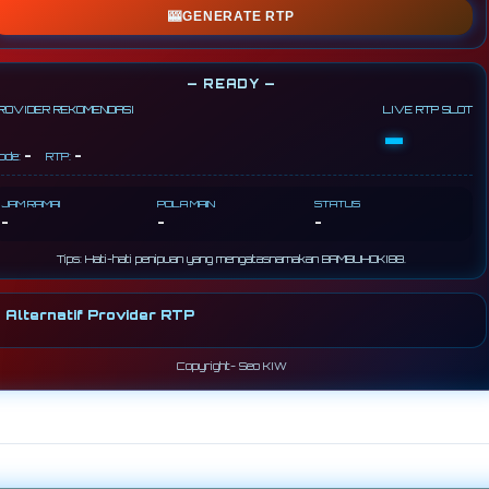
🎰
GENERATE RTP
— READY —
ROVIDER REKOMENDASI
LIVE RTP SLOT
-
-
-
ode:
RTP:
JAM RAMAI
POLA MAIN
STATUS
-
-
-
Tips: Hati-hati penipuan yang mengatasnamakan BAMBUHOKI88.
 Alternatif Provider RTP
Copyright- Seo KIW