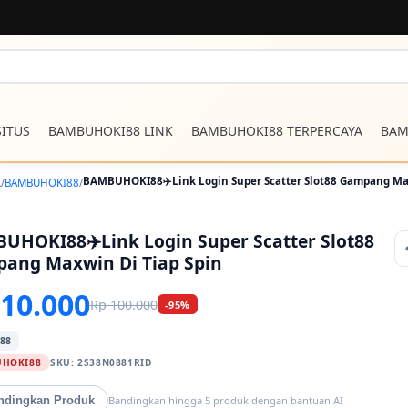
ITUS
BAMBUHOKI88 LINK
BAMBUHOKI88 TERPERCAYA
BAM
BAMBUHOKI88✈️Link Login Super Scatter Slot88 Gampang Max
K
/
BAMBUHOKI88
/
UHOKI88✈️Link Login Super Scatter Slot88
ang Maxwin Di Tiap Spin
10.000
Rp 100.000
-95%
 88
HOKI88
SKU:
2S38N0881RID
ndingkan Produk
Bandingkan hingga 5 produk dengan bantuan AI