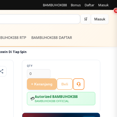
BAMBUHOKI88
Bonus
Daftar
Masuk
0
🛒
Masuk
BUHOKI88 RTP
BAMBUHOKI88 DAFTAR
win Di Tiap Spin
QTY
+ Keranjang
Beli
Autorized BAMBUHOKI88
💳
BAMBUHOKI88 OFFICIAL