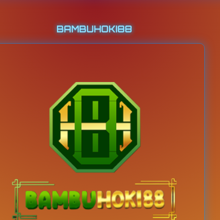
BAMBUHOKI88