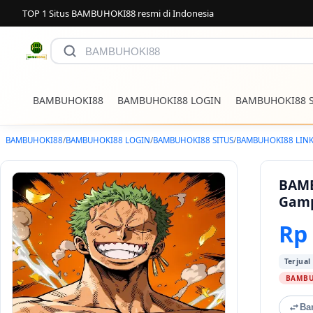
TOP 1 Situs BAMBUHOKI88 resmi di Indonesia
BAMBUHOKI88
BAMBUHOKI88 LOGIN
BAMBUHOKI88 S
BAMBUHOKI88
/
BAMBUHOKI88 LOGIN
/
BAMBUHOKI88 SITUS
/
BAMBUHOKI88 LIN
BAMB
Gamp
Rp 
Terjual
BAMBU
Ba