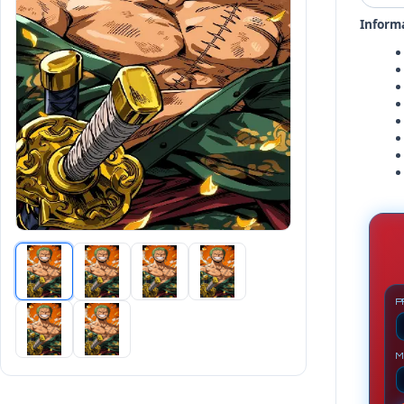
Inform
P
M