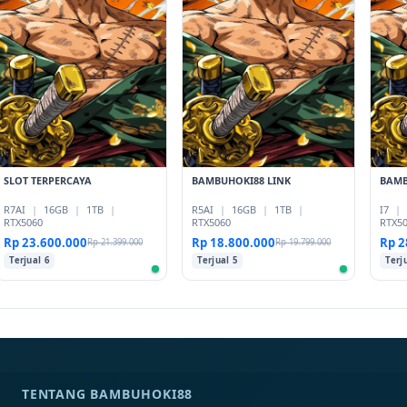
SLOT TERPERCAYA
BAMBUHOKI88 LINK
BAMB
R7AI
|
16GB
|
1TB
|
R5AI
|
16GB
|
1TB
|
I7
|
RTX5060
RTX5060
RTX5
Rp 23.600.000
Rp 18.800.000
Rp 2
Rp 21.399.000
Rp 19.799.000
Terjual 6
Terjual 5
Terj
TENTANG BAMBUHOKI88