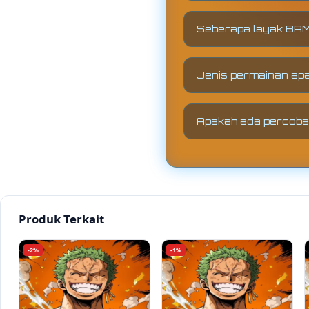
BAMBUHOKI88
menye
depo pulsa tanpa po
Seberapa layak BA
Tentu sangat layak 
promo dan bonus bes
Jenis permainan apa
BAMBUHOKI88 mempers
Pragmatic play, Bon
Apakah ada percoba
BAMBUHOKI88 terse
sebelum deposit dan
Produk Terkait
-2%
-1%