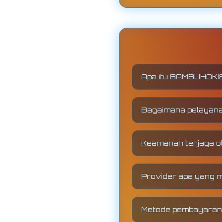
Apa itu BAMBUHOKI
BAMBUHOKI88
adala
online demo pragmati
Bagaimana pelaya
Pelayanan di
BAMBU
serta di pastikan ti
Keamanan terjaga 
Tentu,
keamanan sang
keamanan paling ting
Provider apa yang
Provider yang mensu
menjadi supplier game
Metode pembayaran 